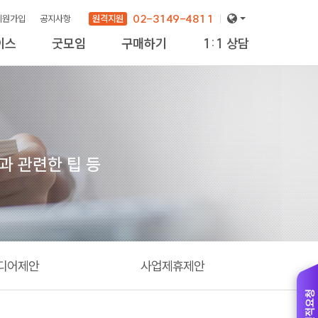
02-3149-4811
원격지원
회원가입
공지사항
이스
굿모임
구매하기
1:1 상담
new
과 관련한 팁 등
디어제안
사업제휴제안
견적