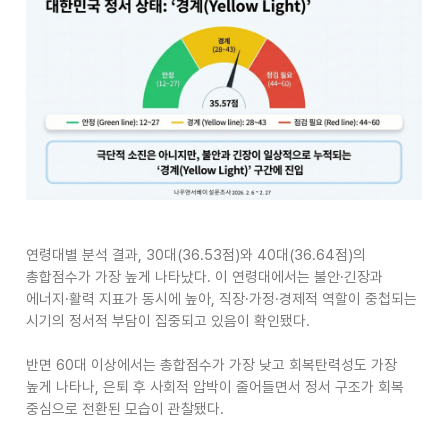
연령대별 분석 결과
, 30
대
(36.53
점
)
와
40
대
(36.64
점
)
의
총합점수가 가장 높게 나타났다
.
이 연령대에서는 불안
·
긴장과
에너지
·
활력 지표가 동시에 높아
,
직장
·
가정
·
경제적 역할이 중첩되는
시기의 정서적 부담이 집중되고 있음이 확인됐다
.
반면
60
대 이상에서는 총합점수가 가장 낮고 회복탄력성도 가장
높게 나타나
,
은퇴 후 사회적 압박이 줄어들면서 정서 구조가 회복
중심으로 전환된 모습이 관찰됐다
.