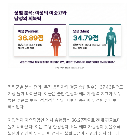
직업군별 분석 결과
,
무직 응답자의 평균 총합점수는
37.43
점으로
가장 높게 나타났다
.
이들은 불안
·
긴장과 에너지
·
활력 지표가 모두
높은 수준을 보여
,
정서적 부담과 피로가 동시에 누적된 상태로
해석된다
.
자영업자
·
자유직업인 역시 총합점수
36.27
점으로 전체 평균보다
높게 나타났다
.
이는 고용 안정성과 소득 예측 가능성이 낮을수록
불안과 긴장이 누적되며
,
경제적 불확실성이 개인의 정서 상태에