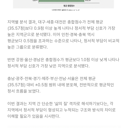
지역별 분석 결과
,
대구
·
세종
·
대전은 총합점수가 전체 평균
(35.57
점
)
보다
0.9
점 이상 높게 나타나 정서적 부담 신호가 가장
높은 지역군으로 분석됐다
.
이어 인천
·
경북
·
충북 역시
평균보다
0.5
점을 초과하는 수준으로 나타나
,
정서적 부담이 비교적
높은 그룹으로 분류됐다
.
반면 강원
·
울산
·
경남은 총합점수가 평균보다
1.0
점 이상 낮게 나타나
정서적 부담 신호가 가장 낮은 지역으로 분석됐다
.
충남
·
광주
·
전북
·
경기
·
제주
·
부산
·
전남
·
서울은 전체 평균
(35.57
점
)
대비
±0.5
점 범위 내에 분포해
,
전반적으로 평균적인
정서 흐름을 보였다
.
이번 결과는 지역 간 단순한
‘
삶의 질
’
격차로 해석하기보다는
,
각
지역에서 정서적 부담이 형성되고 누적되는 구조와 방식의 차이로
이해할 필요가 있음을 시사한다
.