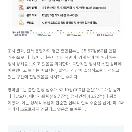
조사 결과
,
전체 응답자의 평균 총합점수는
35.57
점
(60
점 만점
기준
)
으로 나타났다
.
이는 다수의 국민이
‘
경계 단계
’
에 해당하는
정서 상태를 보이고 있음을 의미한다
.
극단적인 정서적 소진 상태에
이르렀다고 보기는 어렵지만
,
불안과 긴장이 일상적으로 누적되고
있는 구간에 진입했음을 시사하는 수치다
.
영역별로는 불안
·
긴장 점수가
53.19
점
(100
점 환산
)
으로 가장 높게
나타났으며
,
에너지
·
활력
(49.77
점
),
정서안정
(46.22
점
)
이 뒤를
이었다
.
이는 정서적 부담이 단순한 심리적 인식 수준을 넘어
,
피로와
에너지 소모로까지 연결되고 있음을 보여준다
.