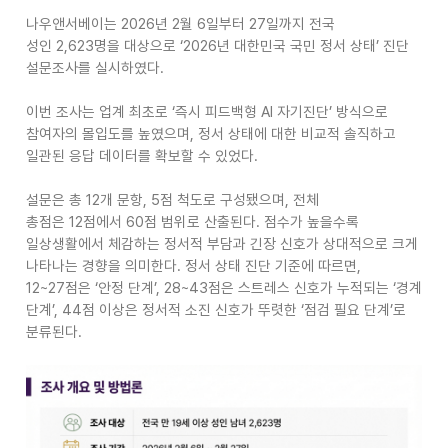
나우앤서베이는
2026
년
2
월
6
일부터
27
일까지 전국
성인
2,623
명을 대상으로
‘2026
년 대한민국 국민 정서 상태
’
진단
설문조사를 실시하였다
.
이번 조사는 업계 최초로
‘
즉시 피드백형
AI
자기진단
’
방식으로
참여자의 몰입도를 높였으며
,
정서 상태에 대한 비교적 솔직하고
일관된 응답 데이터를 확보할 수 있었다
.
설문은 총
12
개 문항
, 5
점 척도로 구성됐으며
,
전체
총점은
12
점에서
60
점 범위로 산출된다
.
점수가 높을수록
일상생활에서 체감하는 정서적 부담과 긴장 신호가 상대적으로 크게
나타나는 경향을 의미한다
.
정서 상태 진단 기준에 따르면
,
12~27
점은
‘
안정 단계
’, 28~43
점은 스트레스 신호가 누적되는
‘
경계
단계
’, 44
점 이상은 정서적 소진 신호가 뚜렷한
‘
점검 필요 단계
’
로
분류된다
.