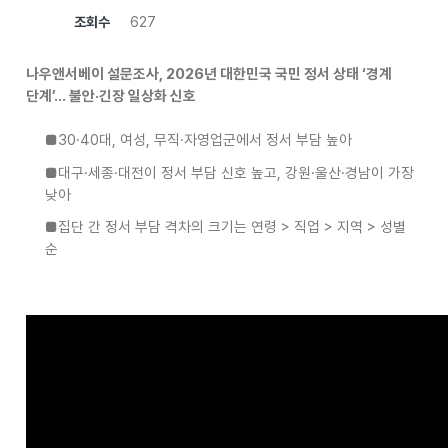
조회수
627
나우앤서베이 설문조사
, 2026
년 대한민국 국민 정서 상태 ‘경계
단계’… 불안·긴장 일상화 신호
■30·40대, 여성, 무직·자영업군에서 정서 부담 높아
■
대구·세종·대전이 정서 부담 신호 높고, 강원·울산·경남이 가장
낮아
■
집단 간 정서 부담 격차의 크기는 연령 > 직업 > 지역 > 성별
순