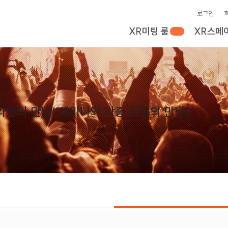
로그인
XR미팅 룸
XR스페
new
인의 만남! 세미나와 각종 모임의 만남!
임