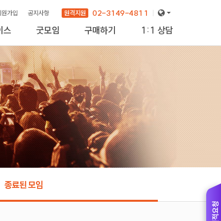
02-3149-4811
원격지원
회원가입
공지사항
이스
굿모임
구매하기
1:1 상담
new
종료된 모임
견적