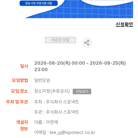
신청확인
마감된 모임
2026-08-20(목) 00:00 ~ 2026-08-25(화)
일시
23:00
모임방법
일반모임
모임 장소
장소미정(추후공지)
지도보기
주최 및 주관
주최 : 주식회사 스포넥트
주관 : 주식회사 스포넥트
개설자
이름 : 이연재
정보
이메일 : lee_yj@sponect.co.kr