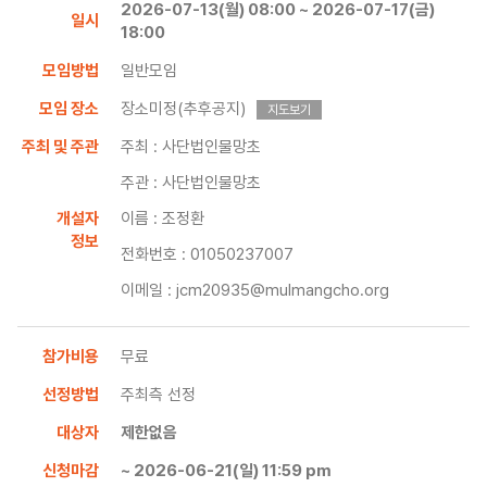
2026-07-13(월) 08:00 ~ 2026-07-17(금)
일시
18:00
모임방법
일반모임
모임 장소
장소미정(추후공지)
지도보기
주최 및 주관
주최 : 사단법인물망초
주관 : 사단법인물망초
개설자
이름 : 조정환
정보
전화번호 : 01050237007
이메일 : jcm20935@mulmangcho.org
참가비용
무료
선정방법
주최측 선정
대상자
제한없음
신청마감
~ 2026-06-21(일) 11:59 pm