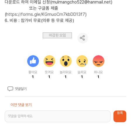
다운로드 하여 이메일 신청(mulmangcho522@hanmail.net)
또는 구글폼 제출
(
https://forms.gle/KGmuoCrn7kbDD13f7
)
6. 비용 : 참가비 무료(의류 등 무료 제공)
마감된 모임
좋아요
웃겨요
놀라워요
슬퍼요
화나요
1
1
1
1
1
댓글달기
이전 댓글 보기
등록
댓글을 입력하세요.