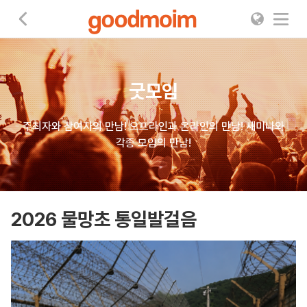
굿모임
굿모임
주최자와 참여자의 만남! 오프라인과 온라인의 만남! 세미나와
각종 모임의 만남!
2026 물망초 통일발걸음