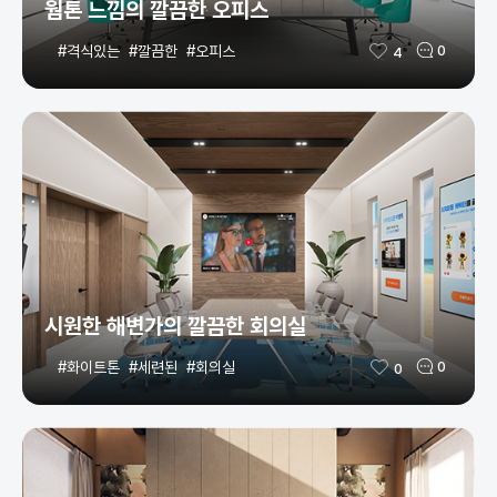
웜톤 느낌의 깔끔한 오피스
#격식있는
#깔끔한
#오피스
0
4
시원한 해변가의 깔끔한 회의실
#화이트톤
#세련된
#회의실
0
0